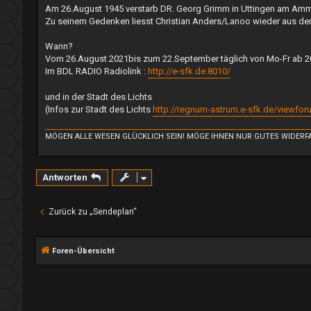
i
Am 26.August 1945 verstarb DR. Georg Grimm in Uttingen am Am
t
Zu seinem Gedenken liesst Christian Anders/Lanoo wieder aus
r
a
g
Wann?
Vom 26.August.2021bis zum 22.September täglich von Mo-Fr ab 20
Im BDL RADIO Radiolink :
http://e-sfk.de:8010/
und in der Stadt des Lichts
(Infos zur Stadt des Lichts
http://regnum-astrum.e-sfk.de/viewfo
MÖGEN ALLE WESEN GLÜCKLICH SEIN! MÖGE IHNEN NUR GUTES WIDERF
Antworten
Zurück zu „Sendeplan“
Foren-Übersicht