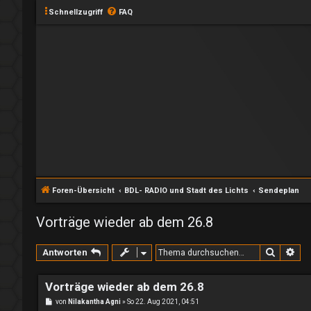
Schnellzugriff
FAQ
Foren-Übersicht
BDL- RADIO und Stadt des Lichts
Sendeplan
Vorträge wieder ab dem 26.8
Suche
Erw
Antworten
Vorträge wieder ab dem 26.8
B
von
Nilakantha Agni
»
So 22. Aug 2021, 04:51
e