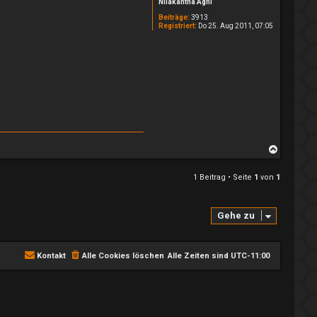
Nilakantha Agni
Beiträge:
3913
Registriert:
Do 25. Aug 2011, 07:05
N
a
c
1 Beitrag • Seite
1
von
1
h
o
b
e
Gehe zu
n
Kontakt
Alle Cookies löschen
Alle Zeiten sind
UTC-11:00