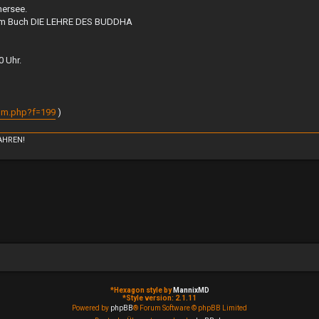
mersee.
 dem Buch DIE LEHRE DES BUDDHA
 Uhr.
rum.php?f=199
)
AHREN!
*
Hexagon style by
MannixMD
*
Style version: 2.1.11
Powered by
phpBB
® Forum Software © phpBB Limited