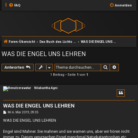
FAQ
Anmelden
Foren-Übersicht
Das Buch des Lichts und seine Zweige
WAS DIE ENGEL UNS LEHREN
WAS DIE ENGEL UNS LEHREN
Suche
Erweiterte
Antworten
1 Beitrag • Seite
1
von
1
Nilakantha Agni
WAS DIE ENGEL UNS LEHREN
B
Mi 6. Mär 2019, 09:35
e
i
WAS DIE ENGEL UNS LEHREN
t
r
a
Engel sind Mahner. Sie mahnen und sie warnen uns, aber wir hören nicht
g
immer zu. Darum verursachen Engel manchmal Naturkatastrophen etc.,