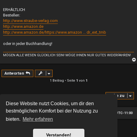
ERHÄLTLICH
Bestellen:
http://www.straube-verlag.com
http://www.amazon.de
http://www.amazon.de/https://www.amazon ... dr_ext_tmb
oder in jeder Buchhandlung!
MÖGEN ALLE WESEN GLÜCKLICH SEIN! MÖGE IHNEN NUR GUTES WIDERFAHREN!
Antworten
1 Beitrag • Seite
1
von
1
Gehe zu
Diese Website nutzt Cookies, um dir den
bestmöglichen Komfort bei der Nutzung zu
Foren-Übersicht
Alle Zeiten sind
UTC-11:00
bieten.
Mehr erfahren
*
Hexagon style by
MannixMD
*
Style version: 2.1.11
Verstanden!
Powered by
phpBB
® Forum Software © phpBB Limited