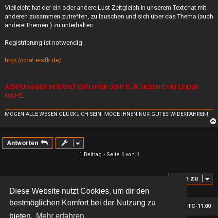
Vielleicht hat der ein oder andere Lust Zeitgleich in unserem Textchat mit
anderen zusammen zutreffen, zu lauschen und sich über das Thema (auch
andere Themen ) zu unterhalten.
Registrierung ist notwendig
http://chat.e-sfk.de/
ACHTUNG:DER INTERNET EXPLORER GEHT FÜR DIESEN CHAT LEIDER
NICHT
.
MÖGEN ALLE WESEN GLÜCKLICH SEIN! MÖGE IHNEN NUR GUTES WIDERFAHREN!
Antworten
1 Beitrag • Seite
1
von
1
Gehe zu
Diese Website nutzt Cookies, um dir den
bestmöglichen Komfort bei der Nutzung zu
Foren-Übersicht
Alle Zeiten sind
UTC-11:00
bieten.
Mehr erfahren