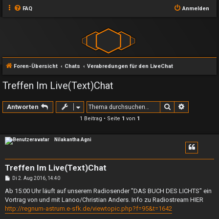
FAQ
Anmelden
Foren-Übersicht
Chats
Verabredungen für den LiveChat
Treffen Im Live(Text)Chat
Suche
Erweiterte
Antworten
1 Beitrag • Seite
1
von
1
Nilakantha Agni
Treffen Im Live(Text)Chat
B
Di 2. Aug 2016, 14:40
e
i
Ab 15:00 Uhr läuft auf unserem Radiosender "DAS BUCH DES LICHTS" ein
t
Vortrag von und mit Lanoo/Christian Anders. Info zu Radiostream HIER
r
a
http://regnum-astrum.e-sfk.de/viewtopic.php?f=95&t=1642
g