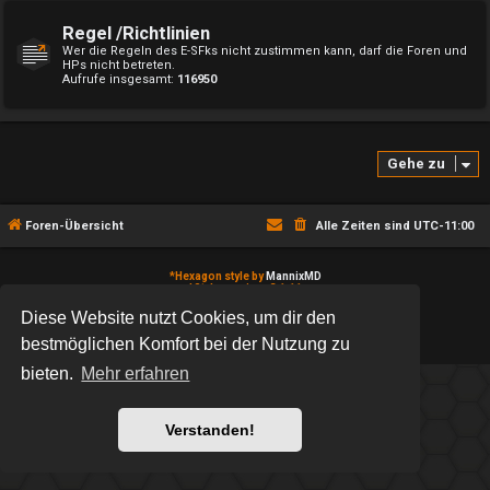
Regel /Richtlinien
Wer die Regeln des E-SFks nicht zustimmen kann, darf die Foren und
HPs nicht betreten.
Aufrufe insgesamt:
116950
Gehe zu
Foren-Übersicht
Alle Zeiten sind
UTC-11:00
*
Hexagon style by
MannixMD
*
Style version: 2.1.11
Powered by
phpBB
® Forum Software © phpBB Limited
Diese Website nutzt Cookies, um dir den
Deutsche Übersetzung durch
phpBB.de
bestmöglichen Komfort bei der Nutzung zu
Datenschutz
|
Nutzungsbedingungen
bieten.
Mehr erfahren
Verstanden!