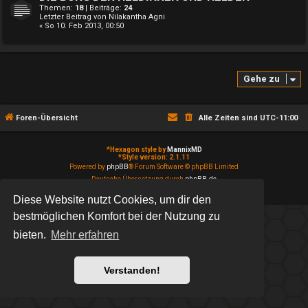
Themen:
18
| Beiträge:
24
Letzter Beitrag von
Nilakantha Agni
« So 10. Feb 2013, 00:50
Gehe zu
Foren-Übersicht
Alle Zeiten sind
UTC-11:00
*
Hexagon style by
MannixMD
*
Style version: 2.1.11
Powered by
phpBB
® Forum Software © phpBB Limited
Deutsche Übersetzung durch
phpBB.de
Datenschutz
|
Nutzungsbedingungen
Diese Website nutzt Cookies, um dir den
bestmöglichen Komfort bei der Nutzung zu
bieten.
Mehr erfahren
Verstanden!