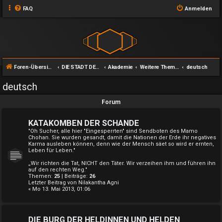
FAQ
Anmelden
Foren-Übersicht
DIE STADT DES LICHTS
Akademie
Weitere Themen
deutsch
deutsch
Forum
KATAKOMBEN DER SCHANDE
"Oh Sucher, alle hier "Eingesperrten" sind Sendboten des Mamo
Chohan. Sie wurden gesandt, damit die Nationen der Erde ihr negatives
Karma ausleben können, denn wie der Mensch säet so wird er ernten,
Leben für Leben."
„Wir richten die Tat, NICHT den Täter. Wir verzeihen ihm und führen ihn
auf den rechten Weg."
Themen:
25
| Beiträge:
26
Letzter Beitrag von
Nilakantha Agni
« Mo 13. Mai 2013, 01:06
DIE BURG DER HELDINNEN UND HELDEN