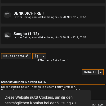
DENK DICH FREI!
Letzter Beitrag von
Nilakantha Agni
«
Di 28. Nov 2017, 03:57
Sangho (1-12)
Letzter Beitrag von
Nilakantha Agni
«
Di 28. Nov 2017, 03:55
Neues Thema
4 Themen • Seite
1
von
1
Gehe zu
BERECHTIGUNGEN IN DIESEM FORUM
Du darfst
keine
neuen Themen in diesem Forum erstellen.
Du darfst
keine
Antworten zu Themen in diesem Forum erstellen.
Du darfst deine Beiträge in diesem Forum
nicht
ändern.
Diese Website nutzt Cookies, um dir den
Du darfst deine Beiträge in diesem Forum
nicht
löschen.
bestmöglichen Komfort bei der Nutzung zu
Foren-Übersicht
Alle Zeiten sind
UTC-11:00