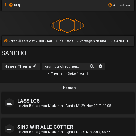
FAQ
Anmelden
Foren-Übersicht
BDL- RADIO und Stadt des Lichts
Vorträge von und mit Lanoo/Christian Anders
SANGHO
SANGHO
Suche
Erweiterte Suche
Neues Thema
4 Themen • Seite
1
von
1
Themen
LASS LOS
Letzter Beitrag von
Nilakantha Agni
«
Mi 29. Nov 2017, 10:05
SIND WIR ALLE GÖTTER
Letzter Beitrag von
Nilakantha Agni
«
Di 28. Nov 2017, 03:58