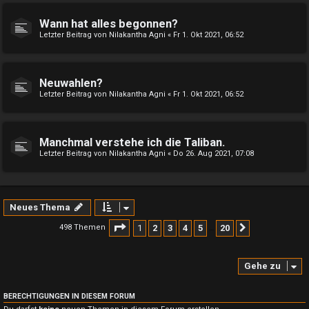
Wann hat alles begonnen?
Letzter Beitrag von
Nilakantha Agni
«
Fr 1. Okt 2021, 06:52
Neuwahlen?
Letzter Beitrag von
Nilakantha Agni
«
Fr 1. Okt 2021, 06:52
Manchmal verstehe ich die Taliban.
Letzter Beitrag von
Nilakantha Agni
«
Do 26. Aug 2021, 07:08
Neues Thema
Seite
1
von
20
1
2
3
4
5
20
498 Themen
Nächste
…
Gehe zu
BERECHTIGUNGEN IN DIESEM FORUM