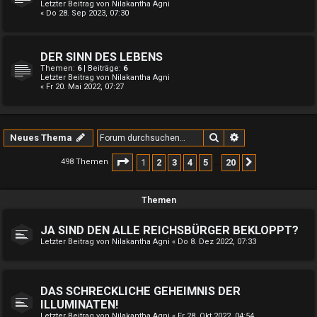
Letzter Beitrag von
Nilakantha Agni
« Do 28. Sep 2023, 07:30
DER SINN DES LEBENS
Themen:
6
| Beiträge:
6
Letzter Beitrag von
Nilakantha Agni
« Fr 20. Mai 2022, 07:27
Suche
Erweiterte Suche
Neues Thema
Seite
1
von
20
1
2
3
4
5
20
498 Themen
Nächste
…
Themen
JA SIND DEN ALLE REICHSBÜRGER BEKLOPPT?
Letzter Beitrag von
Nilakantha Agni
«
Do 8. Dez 2022, 07:33
DAS SCHRECKLICHE GEHEIMNIS DER
ILLUMINATEN!
Letzter Beitrag von
Nilakantha Agni
«
Fr 28. Okt 2022, 04:54