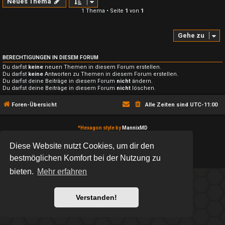
Neues Thema
1 Thema • Seite
1
von
1
Gehe zu
BERECHTIGUNGEN IN DIESEM FORUM
Du darfst
keine
neuen Themen in diesem Forum erstellen.
Du darfst
keine
Antworten zu Themen in diesem Forum erstellen.
Du darfst deine Beiträge in diesem Forum
nicht
ändern.
Du darfst deine Beiträge in diesem Forum
nicht
löschen.
Foren-Übersicht
Alle Zeiten sind
UTC-11:00
*
Hexagon style by
MannixMD
*
Style version: 2.1.11
Powered by
phpBB
® Forum Software © phpBB Limited
Diese Website nutzt Cookies, um dir den
Deutsche Übersetzung durch
phpBB.de
bestmöglichen Komfort bei der Nutzung zu
Datenschutz
|
Nutzungsbedingungen
bieten.
Mehr erfahren
Verstanden!