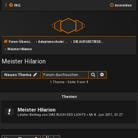
FAQ
Anmelden
Foren-Übersicht
Adeptenschule/ Gottmenschen / Die Nirvana Gesellschaft
DIE AUFGESTIEGENEN MEISTER
Meister Hilarion
Meister Hilarion
Suche
Erweiterte Suche
Neues Thema
1 Thema • Seite
1
von
1
Themen
Meister Hilarion
Letzter Beitrag von
DAS BUCH DES LICHTS
«
Mi 8. Jun 2011, 01:27