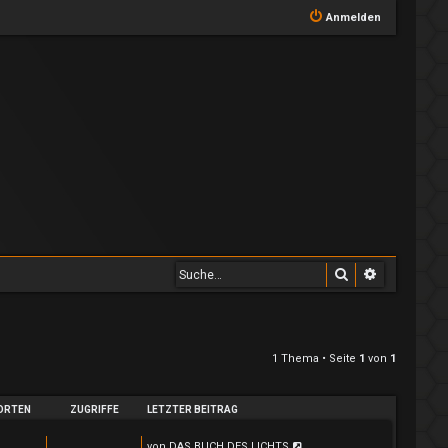
Anmelden
Suche
Erweiterte
1 Thema • Seite
1
von
1
ORTEN
ZUGRIFFE
LETZTER BEITRAG
von
DAS BUCH DES LICHTS