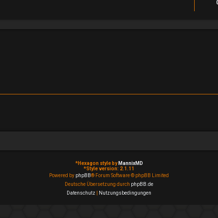
*
Hexagon style by
MannixMD
*
Style version: 2.1.11
Powered by
phpBB
® Forum Software © phpBB Limited
Deutsche Übersetzung durch
phpBB.de
Datenschutz
|
Nutzungsbedingungen