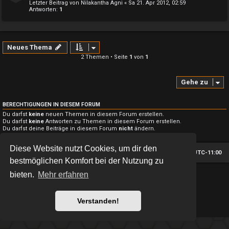
Letzter Beitrag von
Nilakantha Agni
«
Sa 21. Apr 2012, 02:59
Antworten:
1
Neues Thema
2 Themen • Seite
1
von
1
Gehe zu
BERECHTIGUNGEN IN DIESEM FORUM
Du darfst
keine
neuen Themen in diesem Forum erstellen.
Du darfst
keine
Antworten zu Themen in diesem Forum erstellen.
Du darfst deine Beiträge in diesem Forum
nicht
ändern.
Du darfst deine Beiträge in diesem Forum
nicht
löschen.
Diese Website nutzt Cookies, um dir den
Foren-Übersicht
Alle Zeiten sind
UTC-11:00
bestmöglichen Komfort bei der Nutzung zu
bieten.
Mehr erfahren
*
Hexagon style by
MannixMD
*
Style version: 2.1.11
Powered by
phpBB
® Forum Software © phpBB Limited
Deutsche Übersetzung durch
phpBB.de
Verstanden!
Datenschutz
|
Nutzungsbedingungen