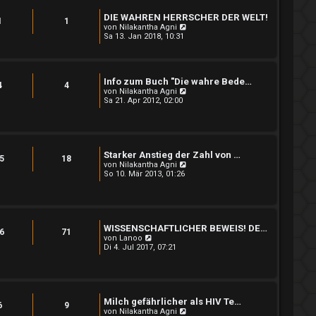
g
r
DIE WAHREN HERRSCHER DER WELT!
B
1
1
e
N
von
Nilakantha Agni
i
e
Sa 13. Jan 2018, 10:31
t
u
r
e
a
s
g
t
Info zum Buch "Die wahre Bede…
e
4
4
r
N
von
Nilakantha Agni
B
e
Sa 21. Apr 2012, 02:00
e
u
i
e
t
s
r
t
a
e
Starker Anstieg der Zahl von …
g
r
5
18
B
N
von
Nilakantha Agni
e
e
So 10. Mär 2013, 01:26
i
u
t
e
r
s
a
t
g
e
WISSENSCHAFTLICHER BEWEIS! DE…
r
6
71
N
B
von
Lanoo
e
e
Di 4. Jul 2017, 07:21
u
i
e
t
s
r
t
a
e
g
Milch gefährlicher als HIV Te…
r
6
9
B
N
von
Nilakantha Agni