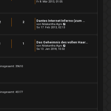
e
e
Fr 8. Mär 2013, 01:05
i
u
t
e
r
s
a
t
g
e
Dantes Internet Inferno (zum …
r
2
2
B
N
von
Nilakantha Agni
e
e
So 17. Feb 2013, 02:13
i
u
t
e
r
s
a
t
Das Geheimnis des vollen Haar…
g
e
1
1
N
von
Nilakantha Agni
r
e
Sa 13. Jan 2018, 10:32
B
u
e
e
i
s
t
t
r
e
a
 insgesamt: 39610
r
g
B
e
i
t
r
a
g
 insgesamt: 45177