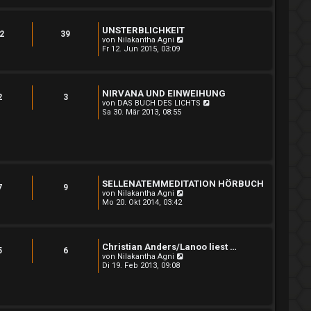
s
t
e
UNSTERBLICHKEIT
r
2
39
B
N
von
Nilakantha Agni
e
e
Fr 12. Jun 2015, 03:09
i
u
t
e
r
s
a
t
NIRVANA UND EINWEIHUNG
g
e
2
3
r
N
von
DAS BUCH DES LICHTS
B
e
Sa 30. Mär 2013, 08:55
e
u
i
e
t
s
r
t
a
e
g
r
B
SELLENATEMMEDITATION HÖRBUCH
e
7
9
N
i
von
Nilakantha Agni
e
t
Mo 20. Okt 2014, 03:42
u
r
e
a
s
g
t
Christian Anders/Lanoo liest …
e
5
6
r
N
von
Nilakantha Agni
B
e
Di 19. Feb 2013, 09:08
e
u
i
e
t
s
r
t
a
e