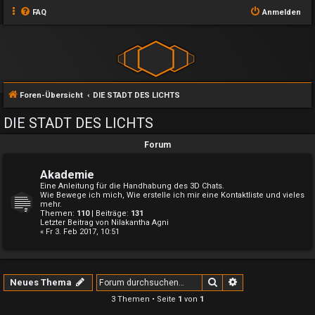
FAQ
Anmelden
Foren-Übersicht
DIE STADT DES LICHTS
DIE STADT DES LICHTS
Forum
Akademie
Eine Anleitung für die Handhabung des 3D Chats.
Wie Bewege ich mich, Wie erstelle ich mir eine Kontaktliste und vieles
mehr.
Themen:
110
| Beiträge:
131
Letzter Beitrag von
Nilakantha Agni
« Fr 3. Feb 2017, 10:51
Suche
Erweiterte Suche
Neues Thema
3 Themen • Seite
1
von
1