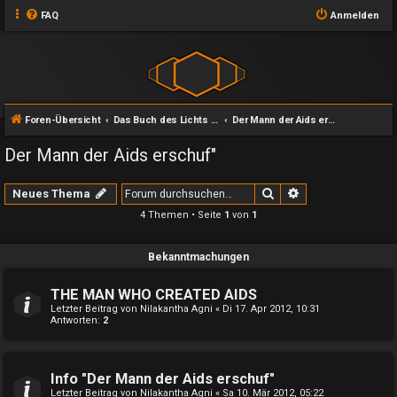
FAQ
Anmelden
Foren-Übersicht
Das Buch des Lichts und seine Zweige
Der Mann der Aids erschuf"
Der Mann der Aids erschuf"
Suche
Erweiterte Suche
Neues Thema
4 Themen • Seite
1
von
1
Bekanntmachungen
THE MAN WHO CREATED AIDS
Letzter Beitrag von
Nilakantha Agni
«
Di 17. Apr 2012, 10:31
Antworten:
2
Info "Der Mann der Aids erschuf"
Letzter Beitrag von
Nilakantha Agni
«
Sa 10. Mär 2012, 05:22