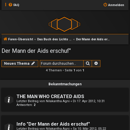
FAQ
Anmelden
Foren-Übersicht
Das Buch des Lichts und seine Zweige
Der Mann der Aids erschuf"
Der Mann der Aids erschuf"
Suche
Erweiterte Suche
Neues Thema
4 Themen • Seite
1
von
1
Bekanntmachungen
THE MAN WHO CREATED AIDS
Letzter Beitrag von
Nilakantha Agni
«
Di 17. Apr 2012, 10:31
Antworten:
2
Info "Der Mann der Aids erschuf"
Letzter Beitrag von
Nilakantha Agni
«
Sa 10. Mär 2012, 05:22