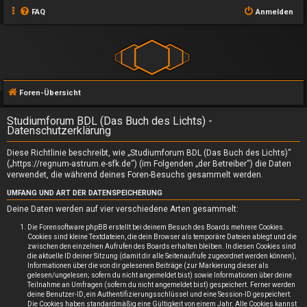
FAQ
Anmelden
Foren-Übersicht
Studiumforum BDL (Das Buch des Lichts) -
Datenschutzerklärung
Diese Richtlinie beschreibt, wie „Studiumforum BDL (Das Buch des Lichts)“
(„https://regnum-astrum.e-sfk.de“) (im Folgenden „der Betreiber“) die Daten
verwendet, die während deines Foren-Besuchs gesammelt werden.
UMFANG UND ART DER DATENSPEICHERUNG
Deine Daten werden auf vier verschiedene Arten gesammelt:
Die Forensoftware phpBB erstellt bei deinem Besuch des Boards mehrere Cookies.
Cookies sind kleine Textdateien, die dein Browser als temporäre Dateien ablegt und die
zwischen den einzelnen Aufrufen des Boards erhalten bleiben. In diesen Cookies sind
die aktuelle ID deiner Sitzung (damit dir alle Seitenaufrufe zugeordnet werden können),
Informationen über die von dir gelesenen Beiträge (zur Markierung dieser als
gelesen/ungelesen; sofern du nicht angemeldet bist) sowie Informationen über deine
Teilnahme an Umfragen (sofern du nicht angemeldet bist) gespeichert. Ferner werden
deine Benutzer-ID, ein Authentifizierungsschlüssel und eine Session-ID gespeichert.
Die Cookies haben standardmäßig eine Gültigkeit von einem Jahr. Alle Cookies kannst