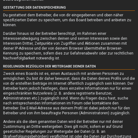
GESTATTUNG DER DATENSPEICHERUNG
Du gestattest dem Betreiber, die von dir eingegebenen und oben näher
spezifizierten Daten zu speichern, um das Board betreiben und anbieten zu
können.
Darüber hinaus ist der Betreiber berechtigt, im Rahmen einer
Interessenabwägung zwischen deinen und seinen Interessen sowie den
Interessen Dritter, Zeitpunkte von Zugriffen und Aktionen zusammen mit
deiner IP-Adresse und der von deinem Browser übermittelter Browser-
Kennung zu speichern, sofern dies zur Gefahrenabwehr oder zur rechtlichen
Nachverfolgbarkeit notwendig ist.
REGELUNGEN BEZÜGLICH DER WEITERGABE DEINER DATEN
Zweck eines Boards ist es, einen Austausch mit anderen Personen zu
ermöglichen. Du bist dir daher bewusst, dass die Daten deines Profils und die
von dir erstellten Beiträge im Internet öffentlich zugänglich sein können. Der
Betreiber kann jedoch festlegen, dass einzelne Informationen nur für einen
eingeschränkten Nutzerkreis (z. B. andere registrierte Benutzer,
Administratoren etc.) zugänglich sind. Wenn du Fragen dazu hast, suche
nach entsprechenden Informationen im Forum oder kontaktiere den
Betreiber. Die E-Mail-Adresse aus deinem Profil ist dabei jedoch nur für den
Betreiber und von ihm beauftragte Personen (Administratoren) zugänglich.
Andere als die oben genannten Daten wird der Betreiber nur mit deiner
Zustimmung an Dritte weitergeben. Dies gilt nicht, sofern er auf Grund
gesetzlicher Regelungen zur Weitergabe der Daten (z. B. an
Strafverfolgungsbehörden) verpflichtet ist oder die Daten zur Durchsetzung