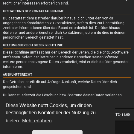
rechtlicher Interessen erforderlich sind.
GESTATTUNG DER KONTAKTAUFNAHME
Du gestattest dem Betreiber darüber hinaus, dich unter den von dir
angegebenen Kontaktdaten zu kontaktieren, sofern dies zur Übermittlung
zentraler Informationen über das Board erforderlich ist. Darüber hinaus
dürfen er und andere Benutzer dich kontaktieren, sofern du dies in deinem
persönlichen Bereich gestattet hast.
GELTUNGSBEREICH DIESER RICHTLINIE
Diese Richtlinie umfasst nur den Bereich der Seiten, die die phpBB-Software
umfassen. Sofern der Betreiber in anderen Bereichen seiner Software
weitere personenbezogene Daten verarbeitet, wird er dich darüber gesondert
informieren.
AUSKUNFTSRECHT
Der Betreiber erteilt dir auf Anfrage Auskunft, welche Daten über dich
gespeichert sind.
Du kannst jederzeit die Löschung bzw. Sperrung deiner Daten verlangen.
Kontaktiere hierzu bitte den Betreiber.
Diese Website nutzt Cookies, um dir den
bestmöglichen Komfort bei der Nutzung zu
Foren-Übersicht
Alle Zeiten sind
UTC-11:00
bieten.
Mehr erfahren
*
Hexagon style by
MannixMD
*
Style version: 2.1.11