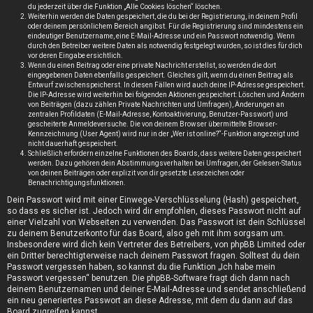
du jederzeit über die Funktion „Alle Cookies löschen“ löschen.
Weiterhin werden die Daten gespeichert, die du bei der Registrierung, in deinem Profil
oder deinem persönlichem Bereich angibst. Für die Registrierung sind mindestens ein
eindeutiger Benutzername, eine E-Mail-Adresse und ein Passwort notwendig. Wenn
durch den Betreiber weitere Daten als notwendig festgelegt wurden, so ist dies für dich
vor deren Eingabe ersichtlich.
Wenn du einen Beitrag oder eine private Nachricht erstellst, so werden die dort
eingegebenen Daten ebenfalls gespeichert. Gleiches gilt, wenn du einen Beitrag als
Entwurf zwischenspeicherst. In diesen Fällen wird auch deine IP-Adresse gespeichert.
Die IP-Adresse wird weiterhin bei folgenden Aktionen gespeichert: Löschen und Ändern
von Beiträgen (dazu zählen Private Nachrichten und Umfragen), Änderungen an
zentralen Profildaten (E-Mail-Adresse, Kontoaktivierung, Benutzer-Passwort) und
gescheiterte Anmeldeversuche. Die von deinem Browser übermittelte Browser-
Kennzeichnung (User Agent) wird nur in der „Wer ist online?“-Funktion angezeigt und
nicht dauerhaft gespeichert.
Schließlich erfordern einzelne Funktionen des Boards, dass weitere Daten gespeichert
werden. Dazu gehören dein Abstimmungsverhalten bei Umfragen, der Gelesen-Status
von deinen Beiträgen oder explizit von dir gesetzte Lesezeichen oder
Benachrichtigungsfunktionen.
Dein Passwort wird mit einer Einwege-Verschlüsselung (Hash) gespeichert,
so dass es sicher ist. Jedoch wird dir empfohlen, dieses Passwort nicht auf
einer Vielzahl von Webseiten zu verwenden. Das Passwort ist dein Schlüssel
zu deinem Benutzerkonto für das Board, also geh mit ihm sorgsam um.
Insbesondere wird dich kein Vertreter des Betreibers, von phpBB Limited oder
ein Dritter berechtigterweise nach deinem Passwort fragen. Solltest du dein
Passwort vergessen haben, so kannst du die Funktion „Ich habe mein
Passwort vergessen“ benutzen. Die phpBB-Software fragt dich dann nach
deinem Benutzernamen und deiner E-Mail-Adresse und sendet anschließend
ein neu generiertes Passwort an diese Adresse, mit dem du dann auf das
Board zugreifen kannst.