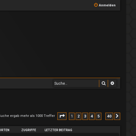
Anmelden
Suche
Erweiterte
Seite
1
von
40
1
2
3
4
5
40
Suche ergab mehr als 1000 Treffer
Nächst
…
ORTEN
ZUGRIFFE
LETZTER BEITRAG