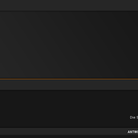
Die 
ANTW