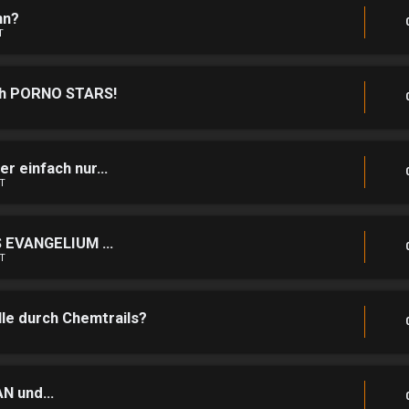
nn?
T
ch PORNO STARS!
 einfach nur...
T
EVANGELIUM ...
T
e durch Chemtrails?
 und...