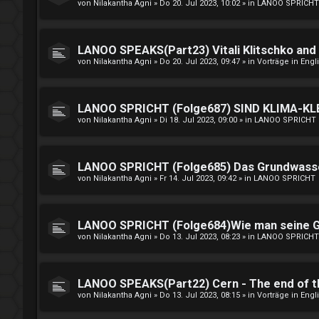
von
Nilakantha Agni
»
Do 20. Jul 2023, 10:02
» in
LANOO SPRICHT
LANOO SPEAKS(Part23) Vitali Klitschko and R
von
Nilakantha Agni
»
Do 20. Jul 2023, 09:47
» in
Vorträge in Eng
LANOO SPRICHT (Folge687) SIND KLIMA-
von
Nilakantha Agni
»
Di 18. Jul 2023, 09:00
» in
LANOO SPRICHT
LANOO SPRICHT (Folge685) Das Grundwasse
von
Nilakantha Agni
»
Fr 14. Jul 2023, 09:42
» in
LANOO SPRICHT
LANOO SPRICHT (Folge684)Wie man seine Ge
von
Nilakantha Agni
»
Do 13. Jul 2023, 08:23
» in
LANOO SPRICHT
LANOO SPEAKS(Part22) Cern - The end of t
von
Nilakantha Agni
»
Do 13. Jul 2023, 08:15
» in
Vorträge in Eng