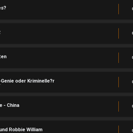
es?
R
ten
enie oder Kriminelle?r
T
 - China
und Robbie William