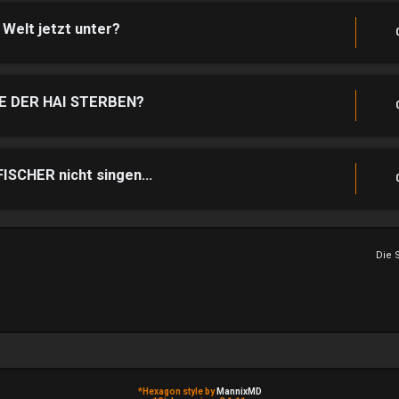
Welt jetzt unter?
E DER HAI STERBEN?
CHER nicht singen...
Die 
*
Hexagon style by
MannixMD