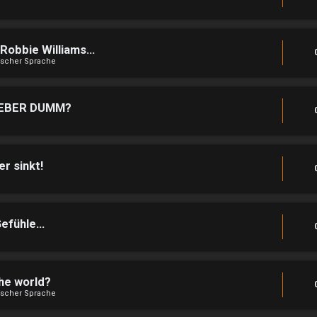
obbie Williams...
lischer Sprache
KLEBER DUMM?
r sinkt!
fühle...
he world?
lischer Sprache