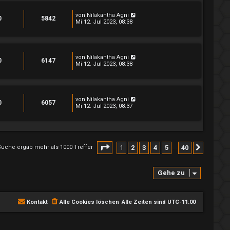
von
Nilakantha Agni
0
5842
Mi 12. Jul 2023, 08:38
von
Nilakantha Agni
0
6147
Mi 12. Jul 2023, 08:38
von
Nilakantha Agni
0
6057
Mi 12. Jul 2023, 08:37
Seite
1
von
40
1
2
3
4
5
40
Suche ergab mehr als 1000 Treffer
Nächst
…
Gehe zu
Kontakt
Alle Cookies löschen
Alle Zeiten sind
UTC-11:00