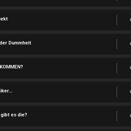
jekt
 der Dummheit
LLKOMMEN?
ker...
ibt es die?