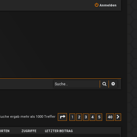
Anmelden
Suche
Erweiterte
Seite
1
von
40
1
2
3
4
5
40
Suche ergab mehr als 1000 Treffer
Nächst
…
ORTEN
ZUGRIFFE
LETZTER BEITRAG