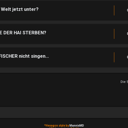
Welt jetzt unter?
E DER HAI STERBEN?
CHER nicht singen...
Die 
*
Hexagon style by
MannixMD