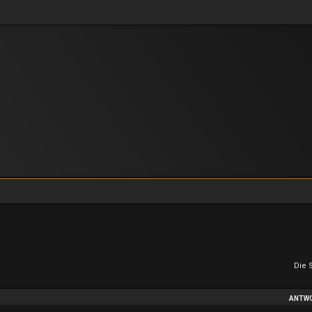
Die 
ANTW