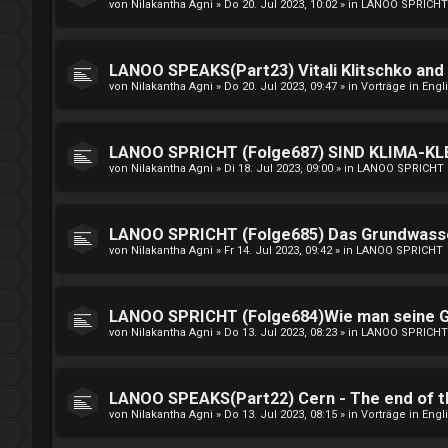
von
Nilakantha Agni
»
Do 20. Jul 2023, 10:02
» in
LANOO SPRICHT
LANOO SPEAKS(Part23) Vitali Klitschko and R
von
Nilakantha Agni
»
Do 20. Jul 2023, 09:47
» in
Vorträge in Eng
LANOO SPRICHT (Folge687) SIND KLIMA-
von
Nilakantha Agni
»
Di 18. Jul 2023, 09:00
» in
LANOO SPRICHT
LANOO SPRICHT (Folge685) Das Grundwasse
von
Nilakantha Agni
»
Fr 14. Jul 2023, 09:42
» in
LANOO SPRICHT
LANOO SPRICHT (Folge684)Wie man seine Ge
von
Nilakantha Agni
»
Do 13. Jul 2023, 08:23
» in
LANOO SPRICHT
LANOO SPEAKS(Part22) Cern - The end of t
von
Nilakantha Agni
»
Do 13. Jul 2023, 08:15
» in
Vorträge in Eng