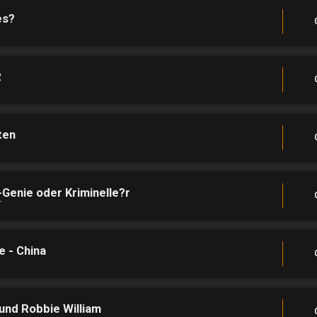
es?
R
ten
enie oder Kriminelle?r
T
 - China
und Robbie William