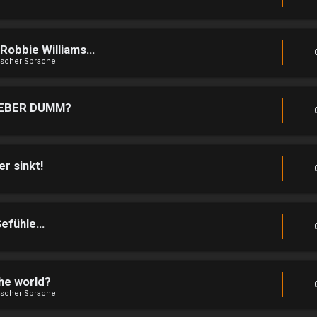
obbie Williams...
lischer Sprache
KLEBER DUMM?
r sinkt!
fühle...
he world?
lischer Sprache