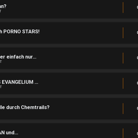
nn?
T
ch PORNO STARS!
 einfach nur...
T
EVANGELIUM ...
T
e durch Chemtrails?
 und...