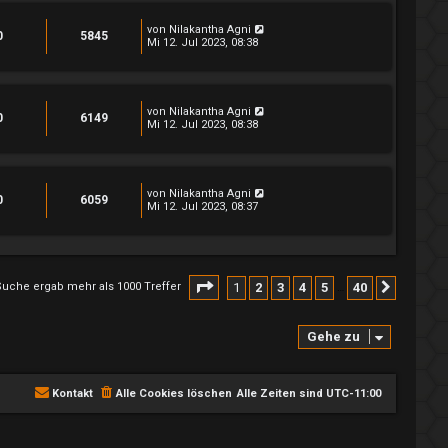
von
Nilakantha Agni
0
5845
Mi 12. Jul 2023, 08:38
von
Nilakantha Agni
0
6149
Mi 12. Jul 2023, 08:38
von
Nilakantha Agni
0
6059
Mi 12. Jul 2023, 08:37
Seite
1
von
40
1
2
3
4
5
40
Suche ergab mehr als 1000 Treffer
Nächst
…
Gehe zu
Kontakt
Alle Cookies löschen
Alle Zeiten sind
UTC-11:00