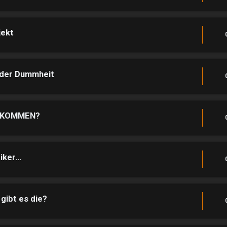
jekt
 der Dummheit
LLKOMMEN?
ker...
ibt es die?