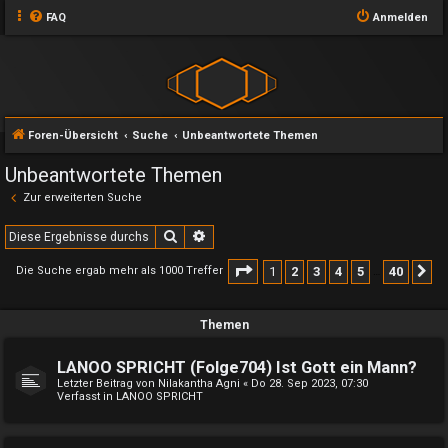
FAQ
Anmelden
Foren-Übersicht
Suche
Unbeantwortete Themen
Unbeantwortete Themen
Zur erweiterten Suche
Suche
Erweiterte Suche
Seite
1
von
40
1
2
3
4
5
40
Die Suche ergab mehr als 1000 Treffer
N
…
Themen
LANOO SPRICHT (Folge704) Ist Gott ein Mann?
Letzter Beitrag von
Nilakantha Agni
«
Do 28. Sep 2023, 07:30
Verfasst in
LANOO SPRICHT