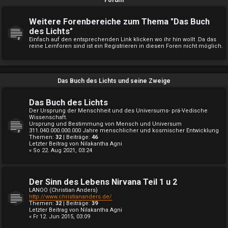
Forum
Weitere Forenbereiche zum Thema "Das Buch
des Lichts"
Einfach auf den entsprechenden Link klicken wo ihr hin wollt .Da das
reine Lernforen sind ist ein Registrieren in diesen Foren nicht möglich.
Das Buch des Lichts und seine Zweige
Das Buch des Lichts
Der Ursprung der Menschheit und des Universums- prä-Vedische
Wissenschaft.
Ursprung und Bestimmung von Mensch und Universum
311.040.000.000.000 Jahre menschlicher und kosmischer Entwicklung
Themen:
32
| Beiträge:
46
Letzter Beitrag von
Nilakantha Agni
« So 22. Aug 2021, 03:24
Der Sinn des Lebens Nirvana Teil 1 u 2
LANOO (Christian Anders)
http://www.christiananders.de/
Themen:
32
| Beiträge:
39
Letzter Beitrag von
Nilakantha Agni
« Fr 12. Jun 2015, 03:09