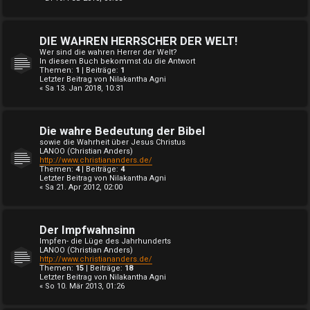
DIE WAHREN HERRSCHER DER WELT!
Wer sind die wahren Herrer der Welt?
In diesem Buch bekommst du die Antwort
Themen:
1
| Beiträge:
1
Letzter Beitrag von
Nilakantha Agni
« Sa 13. Jan 2018, 10:31
Die wahre Bedeutung der Bibel
sowie die Wahrheit über Jesus Christus
LANOO (Christian Anders)
http://www.christiananders.de/
Themen:
4
| Beiträge:
4
Letzter Beitrag von
Nilakantha Agni
« Sa 21. Apr 2012, 02:00
Der Impfwahnsinn
Impfen- die Lüge des Jahrhunderts
LANOO (Christian Anders)
http://www.christiananders.de/
Themen:
15
| Beiträge:
18
Letzter Beitrag von
Nilakantha Agni
« So 10. Mär 2013, 01:26