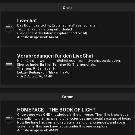
Chats
Livechat
Das Buch des Lichts, Esoterische Wissenschaften
Textchat Registrierung erforderlich
(Leider geht der Internetexplorer dort nicht)
Aufrufe insgesamt:
64224
Verabredungen für den LiveChat
Hier könnt Ihr wenn ihr möchtet euch zum, Livechat verabreden.
Ebenso findet Ihr hier Termine für Themenchats.
Themen:
9
| Beiträge:
9
Letzter Beitrag von
Nilakantha Agni
« Di 2. Aug 2016, 14:40
Forum
HOMEPAGE - THE BOOK OF LIGHT
Once there was ONE knowledge in the universe. Then this knowledge
was split into the many religions, sciences and social systems of today.
Now the time has come to reunite all religions, sciences, and social
systems, in this one knowledge under this one scripture.
Aufrufe insgesamt:
46429