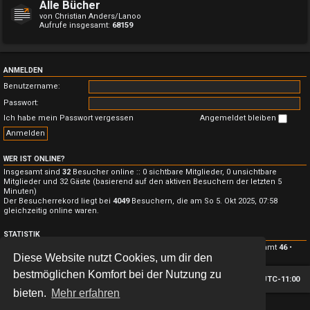
Alle Bücher
von Christian Anders/Lanoo
Aufrufe insgesamt:
68159
ANMELDEN
Benutzername:
Passwort:
Ich habe mein Passwort vergessen
Angemeldet bleiben
WER IST ONLINE?
Insgesamt sind
32
Besucher online :: 0 sichtbare Mitglieder, 0 unsichtbare
Mitglieder und 32 Gäste (basierend auf den aktiven Besuchern der letzten 5
Minuten)
Der Besucherrekord liegt bei
4049
Besuchern, die am So 5. Okt 2025, 07:58
gleichzeitig online waren.
STATISTIK
Beiträge insgesamt
4611
• Themen insgesamt
3622
• Mitglieder insgesamt
46
•
Diese Website nutzt Cookies, um dir den
Unser neuestes Mitglied:
alvinmc16
bestmöglichen Komfort bei der Nutzung zu
Foren-Übersicht
Alle Zeiten sind
UTC-11:00
bieten.
Mehr erfahren