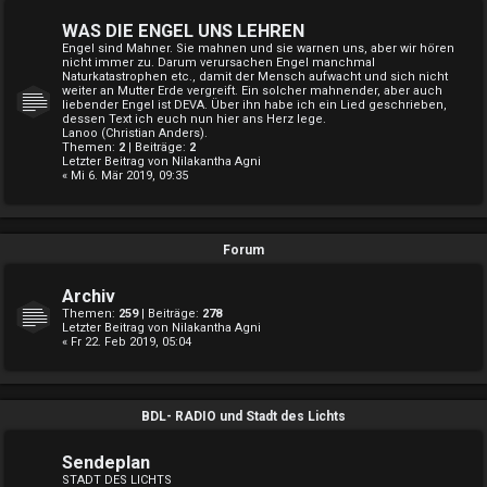
WAS DIE ENGEL UNS LEHREN
Engel sind Mahner. Sie mahnen und sie warnen uns, aber wir hören
nicht immer zu. Darum verursachen Engel manchmal
Naturkatastrophen etc., damit der Mensch aufwacht und sich nicht
weiter an Mutter Erde vergreift. Ein solcher mahnender, aber auch
liebender Engel ist DEVA. Über ihn habe ich ein Lied geschrieben,
dessen Text ich euch nun hier ans Herz lege.
Lanoo (Christian Anders).
Themen:
2
| Beiträge:
2
Letzter Beitrag von
Nilakantha Agni
« Mi 6. Mär 2019, 09:35
Forum
Archiv
Themen:
259
| Beiträge:
278
Letzter Beitrag von
Nilakantha Agni
« Fr 22. Feb 2019, 05:04
BDL- RADIO und Stadt des Lichts
Sendeplan
STADT DES LICHTS