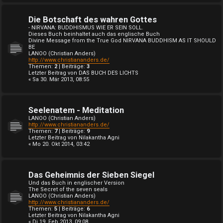
Die Botschaft des wahren Gottes
- NIRVANA: BUDDHISMUS WIE ER SEIN SOLL.
Dieses Buch beinhaltet auch das englische Buch
Divine Message from the True God NIRVANA BUDDHISM AS IT SHOULD
BE
LANOO (Christian Anders)
http://www.christiananders.de/
Themen:
2
| Beiträge:
3
Letzter Beitrag von
DAS BUCH DES LICHTS
« Sa 30. Mär 2013, 08:55
Seelenatem - Meditation
LANOO (Christian Anders)
http://www.christiananders.de/
Themen:
7
| Beiträge:
9
Letzter Beitrag von
Nilakantha Agni
« Mo 20. Okt 2014, 03:42
Das Geheimnis der Sieben Siegel
Und das Buch in englischer Version
The Secret of the seven seals
LANOO (Christian Anders)
http://www.christiananders.de/
Themen:
5
| Beiträge:
6
Letzter Beitrag von
Nilakantha Agni
« Di 19. Feb 2013, 09:08