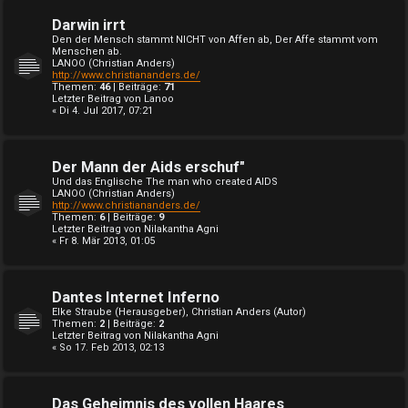
Darwin irrt
Den der Mensch stammt NICHT von Affen ab, Der Affe stammt vom
Menschen ab.
LANOO (Christian Anders)
http://www.christiananders.de/
Themen:
46
| Beiträge:
71
Letzter Beitrag von
Lanoo
« Di 4. Jul 2017, 07:21
Der Mann der Aids erschuf"
Und das Englische The man who created AIDS
LANOO (Christian Anders)
http://www.christiananders.de/
Themen:
6
| Beiträge:
9
Letzter Beitrag von
Nilakantha Agni
« Fr 8. Mär 2013, 01:05
Dantes Internet Inferno
Elke Straube (Herausgeber), Christian Anders (Autor)
Themen:
2
| Beiträge:
2
Letzter Beitrag von
Nilakantha Agni
« So 17. Feb 2013, 02:13
Das Geheimnis des vollen Haares